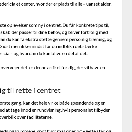
ericia et center, hvor der er plads til alle – uanset alder,
ste oplevelser som ny i centret. Du får konkrete tips til,
skab der passer til dine behov, og bliver fortrolig med
dan du kan få ekstra støtte gennem personlig træning, og
Sidst men ikke mindst får du indblik i det stærke
cia – og hvordan du kan blive en del af det.
overvejer det, er denne artikel for dig, der vil have en
g til rette i centret
 første gang, kan det hele virke både spændende og en
d at tage imod en rundvisning, hvis personalet tilbyder
 overblik over faciliteterne.
omklædningsrummene, spot hvor maskiner og vægte står, og