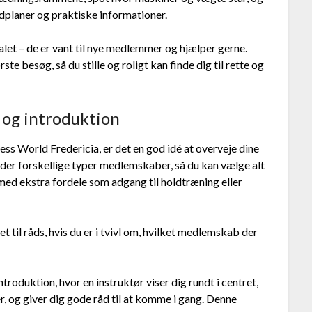
dplaner og praktiske informationer.
nalet – de er vant til nye medlemmer og hjælper gerne.
ørste besøg, så du stille og roligt kan finde dig til rette og
 og introduktion
ss World Fredericia, er det en god idé at overveje dine
der forskellige typer medlemskaber, så du kan vælge alt
 med ekstra fordele som adgang til holdtræning eller
t til råds, hvis du er i tvivl om, hvilket medlemskab der
ntroduktion, hvor en instruktør viser dig rundt i centret,
, og giver dig gode råd til at komme i gang. Denne