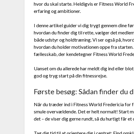
hvor du skal starte. Heldigvis er Fitness World Fred
erfaring og ambitioner.
I denne artikel guider vi dig trygt gennem dine før
hvordan du finder dig til rette, vælger det medlem
både udstyr og holdtræning. Vi ser også på, hvor
hvordan du holder motivationen oppe fra starten. 
fællesskab, der kendetegner Fitness World Frederi
Uanset om du allerede har meldt dig ind eller blot 
god og tryg start på din fitnessrejse.
Første besøg: Sådan finder du di
Når du træder ind i Fitness World Fredericia for
smule overvældende. Det er helt normalt! Start me
det – de viser dig gerne rundt, så du hurtigt får et
Tag dig tid til at orientere dig i centret: Find 