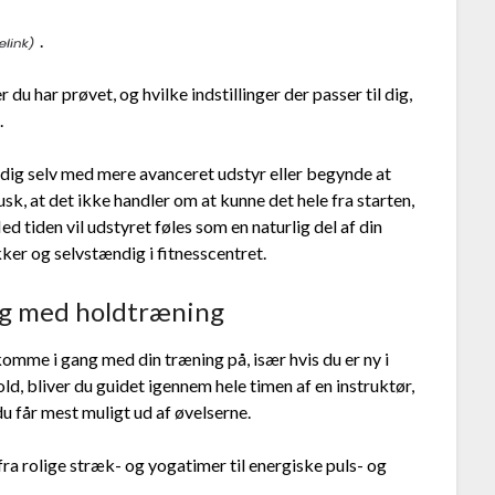
.
du har prøvet, og hvilke indstillinger der passer til dig,
.
 dig selv med mere avanceret udstyr eller begynde at
k, at det ikke handler om at kunne det hele fra starten,
d tiden vil udstyret føles som en naturlig del af din
kker og selvstændig i fitnesscentret.
ng med holdtræning
mme i gang med din træning på, især hvis du er ny i
ld, bliver du guidet igennem hele timen af en instruktør,
u får mest muligt ud af øvelserne.
ra rolige stræk- og yogatimer til energiske puls- og