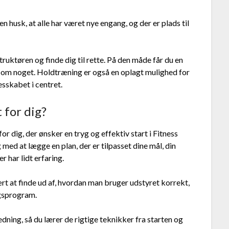
n husk, at alle har været nye engang, og der er plads til
truktøren og finde dig til rette. På den måde får du en
ivl om noget. Holdtræning er også en oplagt mulighed for
sskabet i centret.
 for dig?
or dig, der ønsker en tryg og effektiv start i Fitness
med at lægge en plan, der er tilpasset dine mål, din
r har lidt erfaring.
t at finde ud af, hvordan man bruger udstyret korrekt,
gsprogram.
dning, så du lærer de rigtige teknikker fra starten og