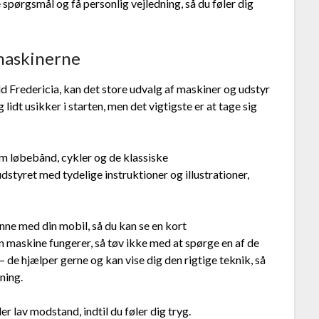
e spørgsmål og få personlig vejledning, så du føler dig
 maskinerne
 Fredericia, kan det store udvalg af maskiner og udstyr
 lidt usikker i starten, men det vigtigste er at tage sig
 løbebånd, cykler og de klassiske
styret med tydelige instruktioner og illustrationer,
e med din mobil, så du kan se en kort
en maskine fungerer, så tøv ikke med at spørge en af de
– de hjælper gerne og kan vise dig den rigtige teknik, så
ning.
er lav modstand, indtil du føler dig tryg.