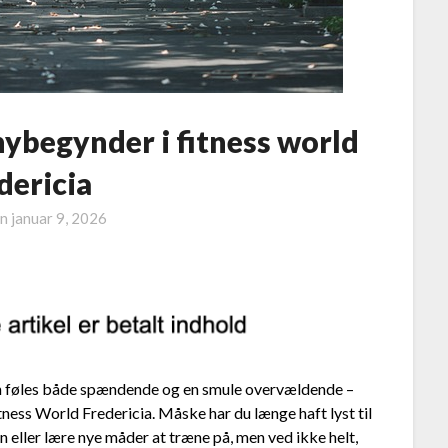
nybegynder i fitness world
dericia
on
januar 9, 2026
kan føles både spændende og en smule overvældende –
itness World Fredericia. Måske har du længe haft lyst til
 eller lære nye måder at træne på, men ved ikke helt,