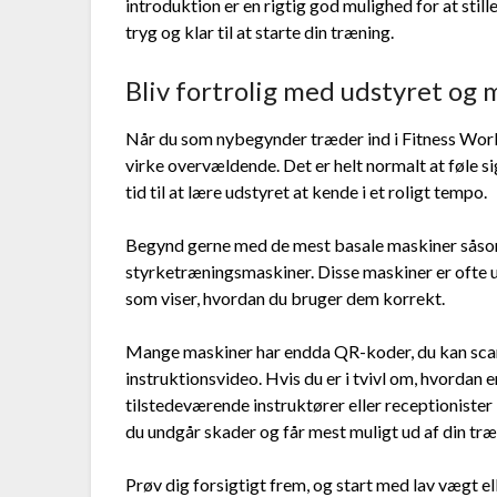
introduktion er en rigtig god mulighed for at still
tryg og klar til at starte din træning.
Bliv fortrolig med udstyret og
Når du som nybegynder træder ind i Fitness World
virke overvældende. Det er helt normalt at føle sig
tid til at lære udstyret at kende i et roligt tempo.
Begynd gerne med de mest basale maskiner såsom
styrketræningsmaskiner. Disse maskiner er ofte ud
som viser, hvordan du bruger dem korrekt.
Mange maskiner har endda QR-koder, du kan scann
instruktionsvideo. Hvis du er i tvivl om, hvordan 
tilstedeværende instruktører eller receptionister 
du undgår skader og får mest muligt ud af din træ
Prøv dig forsigtigt frem, og start med lav vægt ell