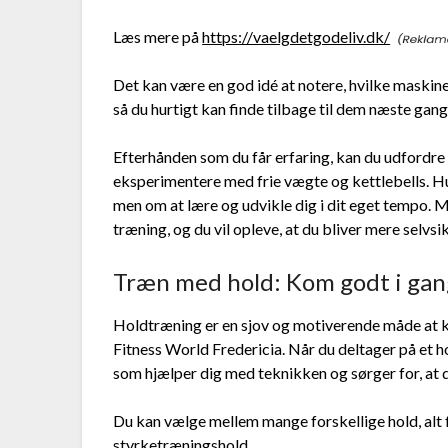
Læs mere på
https://vaelgdetgodeliv.dk/
Det kan være en god idé at notere, hvilke maskiner 
så du hurtigt kan finde tilbage til dem næste gang
Efterhånden som du får erfaring, kan du udfordre
eksperimentere med frie vægte og kettlebells. Hus
men om at lære og udvikle dig i dit eget tempo. Me
træning, og du vil opleve, at du bliver mere selvsi
Træn med hold: Kom godt i ga
Holdtræning er en sjov og motiverende måde at ko
Fitness World Fredericia. Når du deltager på et ho
som hjælper dig med teknikken og sørger for, at d
Du kan vælge mellem mange forskellige hold, alt f
styrketræningshold.