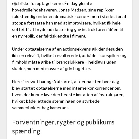
øjeblikke fra optagelserne. Én dag glemte
hovedrolleindehaveren, Jonas Madsen, sine replikker
fuldstændig under en dramatisk scene – men i stedet for at
stoppe fortsatte han med at improvisere, hvilket fik hele
settet til at bryde ud i latter (og gav instruktøren idéen til
en ny replik, der faktisk endte i filmen).
Under optagelserne af en actionsekvens gik der desuden
ild i en rekvisit, hvilket resulterede i, at både skuespillere og
filmhold måtte gribe til brandslukkere – heldigvis uden
skader, men med masser af grin bagefter.
Flere i crewet har også afsløret, at der næsten hver dag
blev startet optagelserne med interne konkurrencer om,
hvem der kunne lave den bedste imitation af instruktøren,
hvilket både lettede stemningen og styrkede
sammenholdet bag kameraet.
Forventninger, rygter og publikums
spænding