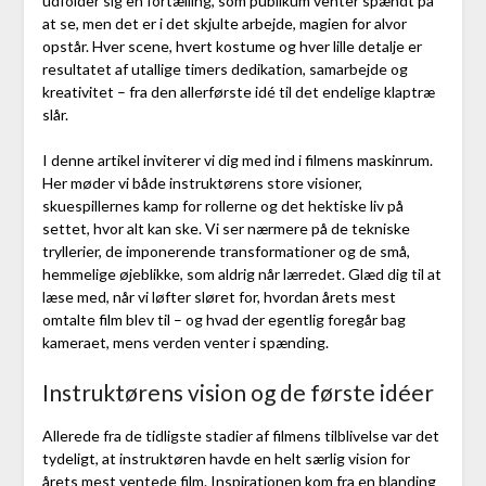
udfolder sig en fortælling, som publikum venter spændt på
at se, men det er i det skjulte arbejde, magien for alvor
opstår. Hver scene, hvert kostume og hver lille detalje er
resultatet af utallige timers dedikation, samarbejde og
kreativitet – fra den allerførste idé til det endelige klaptræ
slår.
I denne artikel inviterer vi dig med ind i filmens maskinrum.
Her møder vi både instruktørens store visioner,
skuespillernes kamp for rollerne og det hektiske liv på
settet, hvor alt kan ske. Vi ser nærmere på de tekniske
tryllerier, de imponerende transformationer og de små,
hemmelige øjeblikke, som aldrig når lærredet. Glæd dig til at
læse med, når vi løfter sløret for, hvordan årets mest
omtalte film blev til – og hvad der egentlig foregår bag
kameraet, mens verden venter i spænding.
Instruktørens vision og de første idéer
Allerede fra de tidligste stadier af filmens tilblivelse var det
tydeligt, at instruktøren havde en helt særlig vision for
årets mest ventede film. Inspirationen kom fra en blanding