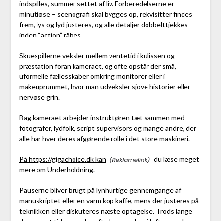
indspilles, summer settet af liv. Forberedelserne er
minutiøse – scenografi skal bygges op, rekvisitter findes
frem, lys og lyd justeres, og alle detaljer dobbelttjekkes
inden “action” råbes.
Skuespillerne veksler mellem ventetid i kulissen og
præstation foran kameraet, og ofte opstår der små,
uformelle fællesskaber omkring monitorer eller i
makeuprummet, hvor man udveksler sjove historier eller
nervøse grin.
Bag kameraet arbejder instruktøren tæt sammen med
fotografer, lydfolk, script supervisors og mange andre, der
alle har hver deres afgørende rolle i det store maskineri.
På https://gigachoice.dk kan
du læse meget
mere om Underholdning.
Pauserne bliver brugt på lynhurtige gennemgange af
manuskriptet eller en varm kop kaffe, mens der justeres på
teknikken eller diskuteres næste optagelse. Trods lange