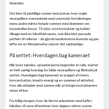
hinanden.
Det blev til adskillige runder med prøver, hvor nogle
skuespillere overraskede med uventede fortolkninger,
mens andre måtte forlade rummet med drømmen om
hovedrollen knust. Til sidst stod instruktør og holdet
tilbage med en håndfuld navne, som ikke blot passede
perfekt til rollerne – de gjorde karaktererne levende og gav
løfte om en filmoplevelse udover det sædvanlige.
På settet: Hverdagen bag kameraet
Når lyset tændes, og kameraerne begynder at rulle, starter
en helt særlig hverdag for både skuespillere og filmhold på
settet. Hverdagen bag kameraet er præget af intens
koncentration, kreativ energi og en summen af aktivitet,
hvor alle arbejder mod samme mål: at bringe instruktørens
vision til live.
Fra tidlig morgen, hvor de første ankommer med kaffe i
hånden, til sene aftentimer, hvor dagens sidste scener