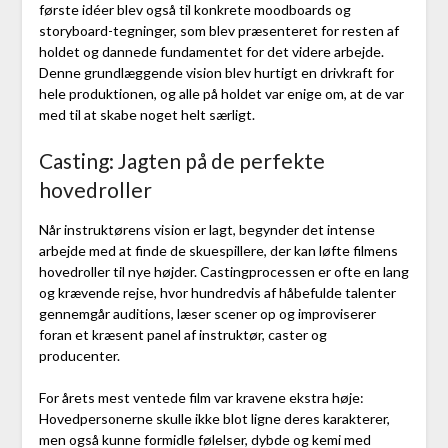
første idéer blev også til konkrete moodboards og
storyboard-tegninger, som blev præsenteret for resten af
holdet og dannede fundamentet for det videre arbejde.
Denne grundlæggende vision blev hurtigt en drivkraft for
hele produktionen, og alle på holdet var enige om, at de var
med til at skabe noget helt særligt.
Casting: Jagten på de perfekte
hovedroller
Når instruktørens vision er lagt, begynder det intense
arbejde med at finde de skuespillere, der kan løfte filmens
hovedroller til nye højder. Castingprocessen er ofte en lang
og krævende rejse, hvor hundredvis af håbefulde talenter
gennemgår auditions, læser scener op og improviserer
foran et kræsent panel af instruktør, caster og
producenter.
For årets mest ventede film var kravene ekstra høje:
Hovedpersonerne skulle ikke blot ligne deres karakterer,
men også kunne formidle følelser, dybde og kemi med