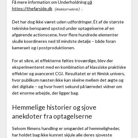
Få mere information om Underholdning
på
https://thefarside.dk
.
Det har dog ikke været uden udfordringer. Ét af de største
tekniske benspænd opstod under optagelserne af en
afgørende actionscene, hvor flere hundrede elementer
skulle koordineres ned til mindste detalje – både foran
kameraet og i postproduktionen.
For at sikre, at effekterne føltes troværdige, blev der
eksperimenteret med en kombination af klassiske praktiske
effekter og avanceret CGI. Resultatet er et filmisk univers,
hvor publikum næsten ikke kan skelne mellem det ægte og
det digitale – og hvor hvert sekund på lærredet vidner om
det enorme arbejde, der ligger bag.
Hemmelige historier og sjove
anekdoter fra optagelserne
Selvom filmens handling er omgærdet af hemmeligheder,
har holdet bag ikke kunnet skjule alle deres sjoveste