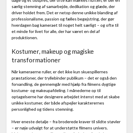
dage og et tidspres, der ofte kan mærkes i luften, er der en
særlig stemning af samarbejde, dedikation og glæde, der
driver holdet frem. Det er netop denne unikke blanding af
professionalisme, passion og fælles begejstring, der gør
hverdagen bag kameraet til noget helt særligt – og ofte til
et minde for livet for alle, der har været en del af
produktionen.
Kostumer, makeup og magiske
transformationer
Når kameraerne ruller, er det ikke kun skuespillernes
præstationer, der tryllebinder publikum – det er også den
forvandling, de gennemgår med hjælp fra filmens dygtige
kostume- og makeupafdeling. I månederne op til
optagelserne har designere arbejdet intenst med at skabe
unikke kostumer, der både afspejler karakterernes
personlighed og tidens stemning.
Hver eneste detalje – fra broderede kraver til slidte støvler
– er nøje udvalgt for at understøtte filmens univers.