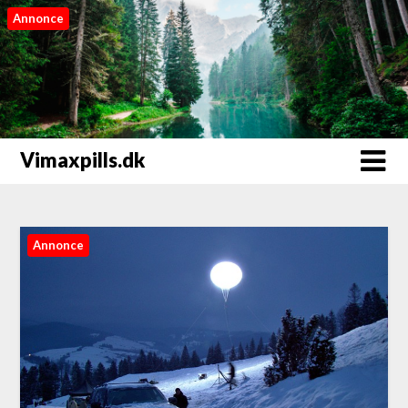
Annonce
Vimaxpills.dk
Annonce