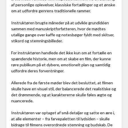
af personlige oplevelser, klassiske fortællinger og et ønske
om at udfordre genrens traditionelle rammer.
Instruktøren brugte måneder på at udvikle grundidéen
sammen med manuskriptforfatteren, hvor de mødtes
utallige gange over kaffe og notesbøger fyldt med skitser,
stikord og stemningsbilleder.
For instruktøren handlede det ikke kun om at fortælle en
spændende historie, men om at skabe en film, der kunne
røre publikum på et dybere, emotionelt plan og samtidig
udfordre deres forventninger.
Allerede fra de første møder blev det besluttet, at filmen
skulle have en visuel stil, der balancerede det realistiske og
det drømmende, og at karaktererne skulle føles ægte og
nuancerede.
Instruktøren var optaget af små detaljer og satte en ære i,
at alle elementer – fra farvepaletten til lydsiden – skulle
bidrage til filmens overordnede stemning og budskab. De