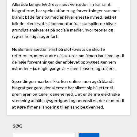
Allerede længe før årets mest ventede film har ramt
biograferne, har spekulationer og forventninger summet
blandt både fans og medier. Hver eneste nyhed, lækket
billede eller kryptisk kommentar fra skuespillerne bliver
grundigt analyseret på sociale medier, hvor teorier og
rygter hurtigt tager fart.
Nogle fans gætter ivrigt på plot-twists og skjulte
referencer, mens andre diskuterer, om filmen kan leve op til
de høje forventninger, der er blevet opbygget gennem
måneder – ja, nogle gange år – med teasere og trailers.
Spændingen mærkes ikke kun online, men også blandt
biografgængere, der allerede har sikret sig billetter til
premieren og tæller dagene ned. Det er denne elektriske
stemning af håb, nysgerrighed og nervøsitet, der er med til
at gøre filmens lancering til en sand begivenhed.
SØG