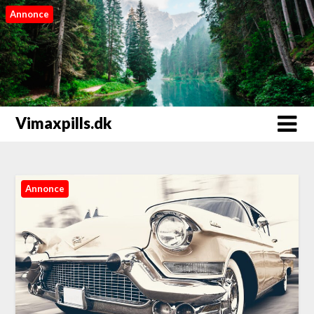
Annonce
Vimaxpills.dk
Annonce