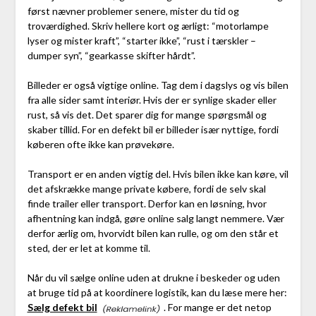
først nævner problemer senere, mister du tid og
troværdighed. Skriv hellere kort og ærligt: “motorlampe
lyser og mister kraft”, “starter ikke”, “rust i tærskler –
dumper syn”, “gearkasse skifter hårdt”.
Billeder er også vigtige online. Tag dem i dagslys og vis bilen
fra alle sider samt interiør. Hvis der er synlige skader eller
rust, så vis det. Det sparer dig for mange spørgsmål og
skaber tillid. For en defekt bil er billeder især nyttige, fordi
køberen ofte ikke kan prøvekøre.
Transport er en anden vigtig del. Hvis bilen ikke kan køre, vil
det afskrække mange private købere, fordi de selv skal
finde trailer eller transport. Derfor kan en løsning, hvor
afhentning kan indgå, gøre online salg langt nemmere. Vær
derfor ærlig om, hvorvidt bilen kan rulle, og om den står et
sted, der er let at komme til.
Når du vil sælge online uden at drukne i beskeder og uden
at bruge tid på at koordinere logistik, kan du læse mere her:
Sælg defekt bil
. For mange er det netop