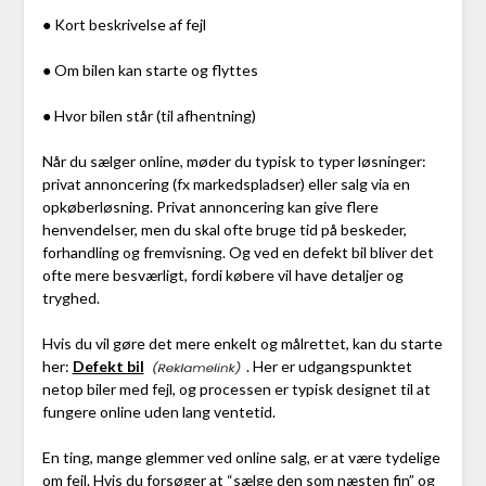
● Kort beskrivelse af fejl
● Om bilen kan starte og flyttes
● Hvor bilen står (til afhentning)
Når du sælger online, møder du typisk to typer løsninger:
privat annoncering (fx markedspladser) eller salg via en
opkøberløsning. Privat annoncering kan give flere
henvendelser, men du skal ofte bruge tid på beskeder,
forhandling og fremvisning. Og ved en defekt bil bliver det
ofte mere besværligt, fordi købere vil have detaljer og
tryghed.
Hvis du vil gøre det mere enkelt og målrettet, kan du starte
her:
Defekt bil
. Her er udgangspunktet
netop biler med fejl, og processen er typisk designet til at
fungere online uden lang ventetid.
En ting, mange glemmer ved online salg, er at være tydelige
om fejl. Hvis du forsøger at “sælge den som næsten fin” og